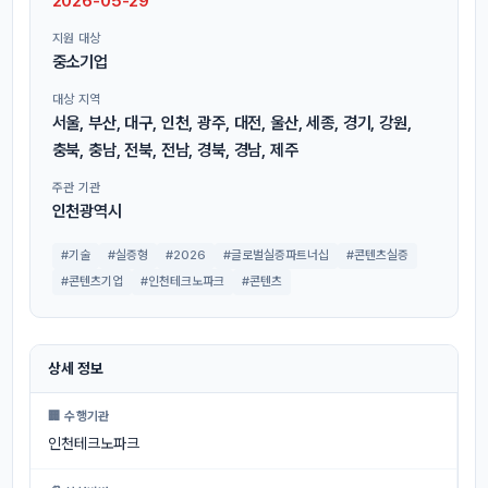
2026-05-29
지원 대상
중소기업
대상 지역
서울, 부산, 대구, 인천, 광주, 대전, 울산, 세종, 경기, 강원,
충북, 충남, 전북, 전남, 경북, 경남, 제주
주관 기관
인천광역시
#기술
#실증형
#2026
#글로벌실증파트너십
#콘텐츠실증
#콘텐츠기업
#인천테크노파크
#콘텐츠
상세 정보
🏢 수행기관
인천테크노파크