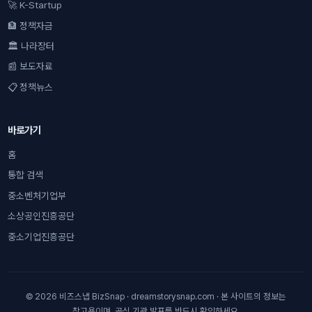
🚀 K-Startup
🏦 정책자금
🏛 나라장터
📰 보도자료
📋 정책뉴스
바로가기
홈
통합 검색
중소벤처기업부
소상공인진흥공단
중소기업진흥공단
© 2026 비즈스냅 BizSnap · dreamstorysnap.com · 본 사이트의 정보는
참고용이며, 공식 기관 발표를 반드시 확인하세요.