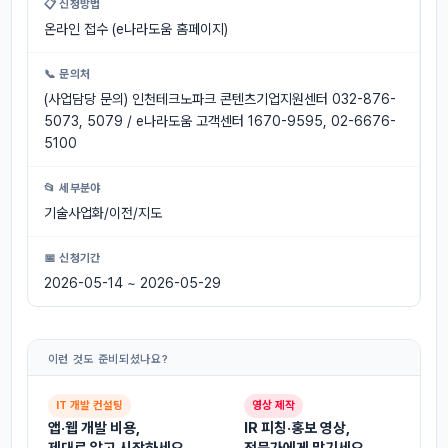
📋 신청방법
온라인 접수 (e나라도움 홈페이지)
📞 문의처
(사업담당 문의) 인천테크노파크 콘텐츠기업지원센터 032-876-
5073, 5079 / e나라도움 고객센터 1670-9595, 02-6676-
5100
📂 세부분야
기술사업화/이전/지도
📅 신청기간
2026-05-14 ~ 2026-05-29
이런 것도 준비되셨나요?
IT 개발 컨설팅
영상 제작
앱·웹 개발 비용,
IR 피칭·홍보 영상,
제대로 알고 시작하세요
전문가에게 맡기세요