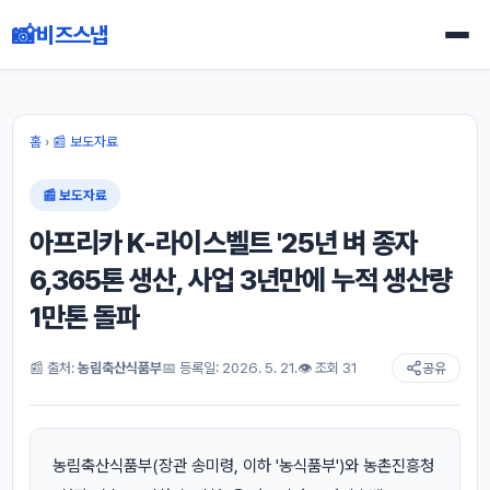
📸
비즈스냅
홈
›
📰 보도자료
📰 보도자료
아프리카 K-라이스벨트 '25년 벼 종자
6,365톤 생산, 사업 3년만에 누적 생산량
1만톤 돌파
📰 출처:
농림축산식품부
📅 등록일: 2026. 5. 21.
👁 조회 31
공유
농림축산식품부(장관 송미령, 이하 '농식품부')와 농촌진흥청