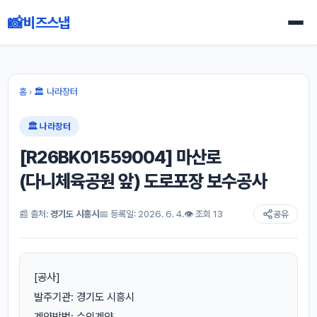
📸
비즈스냅
홈
›
🏛 나라장터
🏛 나라장터
[R26BK01559004] 마산로
(다니체육공원 앞) 도로포장 보수공사
📰 출처:
경기도 시흥시
📅 등록일: 2026. 6. 4.
👁 조회 13
공유
[공사]
발주기관: 경기도 시흥시
계약방법: 수의계약