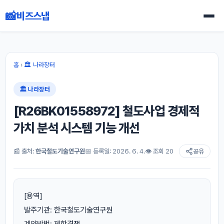
📸
비즈스냅
홈
›
🏛 나라장터
🏛 나라장터
[R26BK01558972] 철도사업 경제적
가치 분석 시스템 기능 개선
📰 출처:
한국철도기술연구원
📅 등록일: 2026. 6. 4.
👁 조회 20
공유
[용역]
발주기관: 한국철도기술연구원
계약방법: 제한경쟁