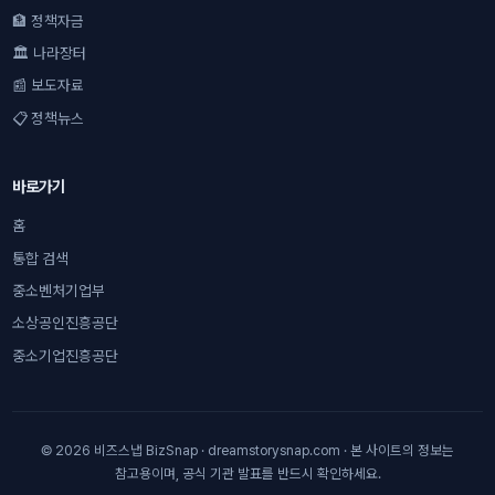
🏦 정책자금
🏛 나라장터
📰 보도자료
📋 정책뉴스
바로가기
홈
통합 검색
중소벤처기업부
소상공인진흥공단
중소기업진흥공단
© 2026 비즈스냅 BizSnap · dreamstorysnap.com · 본 사이트의 정보는
참고용이며, 공식 기관 발표를 반드시 확인하세요.