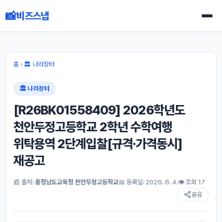
📸
비즈스냅
홈
›
🏛 나라장터
🏛 나라장터
[R26BK01558409] 2026학년도
천안두정고등학교 2학년 수학여행
위탁용역 2단계입찰[규격·가격동시]
재공고
📰 출처:
충청남도교육청 천안두정고등학교
📅 등록일: 2026. 6. 4.
👁 조회 17
공유