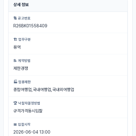
상세 정보
🔢 공고번호
R26BK01558409
🏗 업무구분
용역
📝 계약방법
제한경쟁
🏭 업종제한
종합여행업,국내여행업,국내외여행업
🏆 낙찰자결정방법
규격가격동시입찰
📅 입찰시작
2026-06-04 13:00