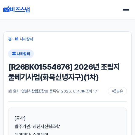
📸
비즈스냅
홈
›
🏛 나라장터
🏛 나라장터
[R26BK01554676] 2026년 조림지
풀베기사업(화북신녕지구)(1차)
📰 출처:
영천시산림조합
📅 등록일: 2026. 6. 4.
👁 조회 17
공유
[공사]
발주기관: 영천시산림조합
계약방법: 수의계약