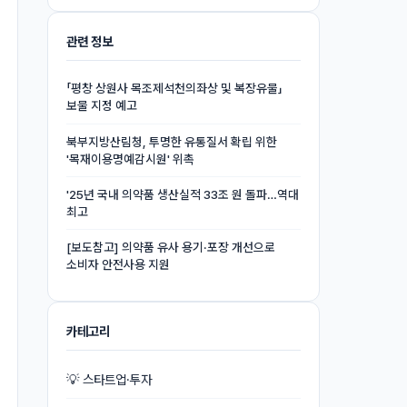
관련 정보
「평창 상원사 목조제석천의좌상 및 복장유물」
보물 지정 예고
북부지방산림청, 투명한 유통질서 확립 위한
'목재이용명예감시원' 위촉
'25년 국내 의약품 생산실적 33조 원 돌파…역대
최고
[보도참고] 의약품 유사 용기·포장 개선으로
소비자 안전사용 지원
카테고리
💡 스타트업·투자