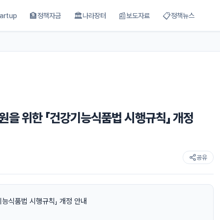
🏦
🏛
📰
📋
artup
정책자금
나라장터
보도자료
정책뉴스
원을 위한 「건강기능식품법 시행규칙」 개정
공유
기능식품법 시행규칙」 개정 안내