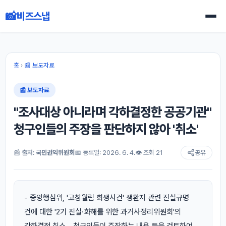
📸
비즈스냅
홈
›
📰 보도자료
📰 보도자료
"조사대상 아니라며 각하결정한 공공기관"
청구인들의 주장을 판단하지 않아 '취소'
📰 출처:
국민권익위원회
📅 등록일: 2026. 6. 4.
👁 조회 21
공유
- 중앙행심위, '고창월림 희생사건' 생환자 관련 진실규명
건에 대한 '2기 진실·화해를 위한 과거사정리위원회'의
각하결정 취소 - 청구인들이 주장하는 내용 등을 검토하여