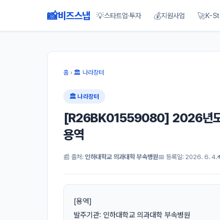
📸
비즈스냅
💡
💰
🚀
스타트업·투자
지원사업
K-St
홈
›
🏛 나라장터
🏛 나라장터
[R26BK01559080] 2026
용역
📰 출처:
인하대학교 의과대학 부속병원
📅 등록일: 2026. 6. 4.
[용역]
발주기관: 인하대학교 의과대학 부속병원