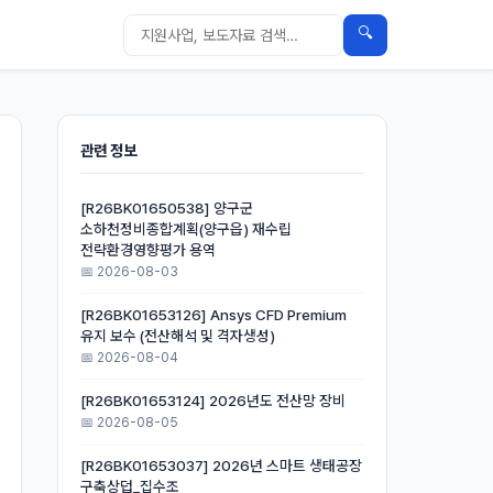
🔍
관련 정보
[R26BK01650538] 양구군
소하천정비종합계획(양구읍) 재수립
전략환경영향평가 용역
📅 2026-08-03
[R26BK01653126] Ansys CFD Premium
유지 보수 (전산해석 및 격자생성)
📅 2026-08-04
[R26BK01653124] 2026년도 전산망 장비
📅 2026-08-05
[R26BK01653037] 2026년 스마트 생태공장
구축상덥_집수조