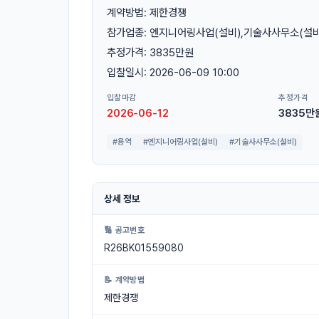
계약방법: 제한경쟁
참가업종: 엔지니어링사업(설비),기술사사무소(설비
추정가격: 3835만원
입찰일시: 2026-06-09 10:00
입찰마감
추정가격
2026-06-12
3835만
#용역
#엔지니어링사업(설비)
#기술사사무소(설비)
상세 정보
🔢 공고번호
R26BK01559080
📝 계약방법
제한경쟁