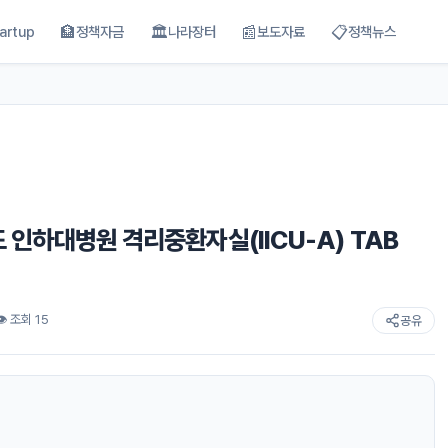
🏦
🏛
📰
📋
artup
정책자금
나라장터
보도자료
정책뉴스
년도 인하대병원 격리중환자실(IICU-A) TAB
👁 조회 15
공유