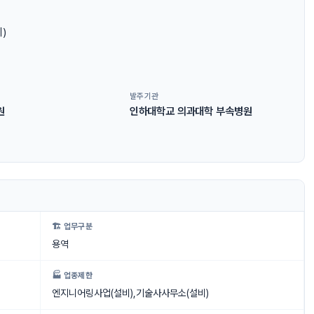
)
발주기관
원
인하대학교 의과대학 부속병원
🏗 업무구분
용역
🏭 업종제한
엔지니어링사업(설비),기술사사무소(설비)