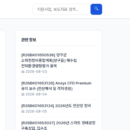
🔍
관련 정보
[R26BK01650538] 양구군
소하천정비종합계획(양구읍) 재수립
전략환경영향평가 용역
📅 2026-08-03
[R26BK01653126] Ansys CFD Premium
유지 보수 (전산해석 및 격자생성)
📅 2026-08-04
[R26BK01653124] 2026년도 전산망 장비
📅 2026-08-05
[R26BK01653037] 2026년 스마트 생태공장
구축상덥_집수조