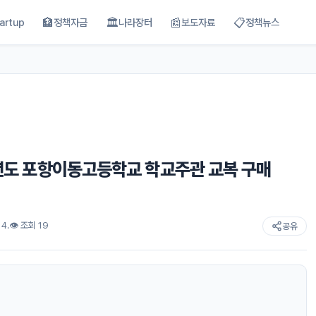
🏦
🏛
📰
📋
artup
정책자금
나라장터
보도자료
정책뉴스
7학년도 포항이동고등학교 학교주관 교복 구매
 4.
👁 조회 19
공유