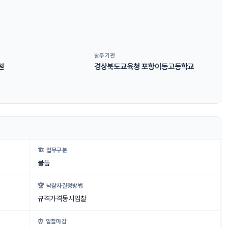
발주기관
원
경상북도교육청 포항이동고등학교
🏗 업무구분
물품
🏆 낙찰자결정방법
규격가격동시입찰
⏰ 입찰마감