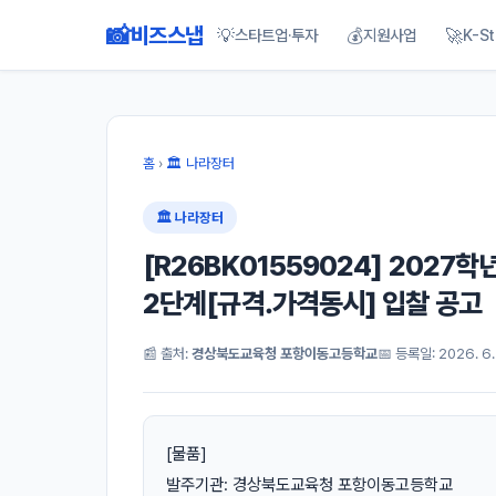
📸
비즈스냅
💡
💰
🚀
스타트업·투자
지원사업
K-St
홈
›
🏛 나라장터
🏛 나라장터
[R26BK01559024] 202
2단계[규격․가격동시] 입찰 공고
📰 출처:
경상북도교육청 포항이동고등학교
📅 등록일: 2026. 6.
[물품]
발주기관: 경상북도교육청 포항이동고등학교