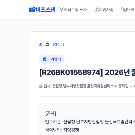
📸
비즈스냅
💡
💰
🚀
스타트업·투자
지원사업
K-St
홈
›
🏛 나라장터
🏛 나라장터
[R26BK01558974] 2026
📰 출처:
산림청 남부지방산림청 울진국유림관리소
📅 등록일: 202
[공사]
발주기관: 산림청 남부지방산림청 울진국유림관리
계약방법: 지명경쟁