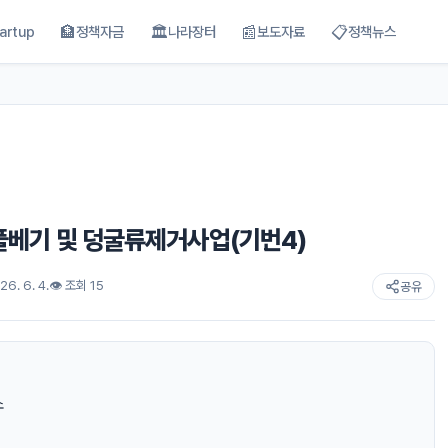
🏦
🏛
📰
📋
artup
정책자금
나라장터
보도자료
정책뉴스
년 풀베기 및 덩굴류제거사업(기번4)
6. 6. 4.
👁 조회 15
공유
소