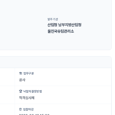
발주기관
산림청 남부지방산림청
울진국유림관리소
🏗 업무구분
공사
🏆 낙찰자결정방법
적격심사제
⏰ 입찰마감