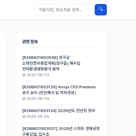
🔍
관련 정보
[R26BK01650538] 양구군
소하천정비종합계획(양구읍) 재수립
전략환경영향평가 용역
📅 2026-08-03
[R26BK01653126] Ansys CFD Premium
유지 보수 (전산해석 및 격자생성)
📅 2026-08-04
[R26BK01653124] 2026년도 전산망 장비
📅 2026-08-05
[R26BK01653037] 2026년 스마트 생태공장
구축상덥_집수조