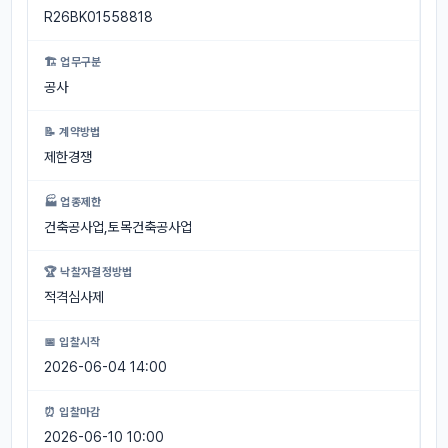
R26BK01558818
🏗 업무구분
공사
📝 계약방법
제한경쟁
🏭 업종제한
건축공사업,토목건축공사업
🏆 낙찰자결정방법
적격심사제
📅 입찰시작
2026-06-04 14:00
⏰ 입찰마감
2026-06-10 10:00