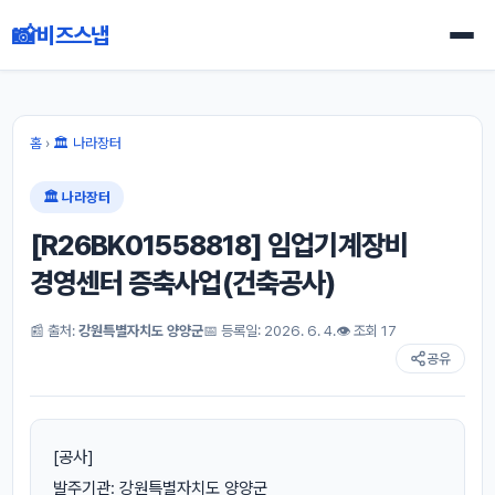
📸
비즈스냅
홈
›
🏛 나라장터
🏛 나라장터
[R26BK01558818] 임업기계장비
경영센터 증축사업(건축공사)
📰 출처:
강원특별자치도 양양군
📅 등록일: 2026. 6. 4.
👁 조회 17
공유
[공사]
발주기관: 강원특별자치도 양양군