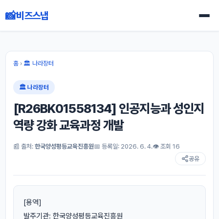
📸
비즈스냅
홈
›
🏛 나라장터
🏛 나라장터
[R26BK01558134] 인공지능과 성인지
역량 강화 교육과정 개발
📰 출처:
한국양성평등교육진흥원
📅 등록일: 2026. 6. 4.
👁 조회 16
공유
[용역]
발주기관: 한국양성평등교육진흥원