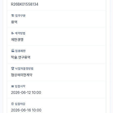
R26BK01558134
🏗 업무구분
용역
📝 계약방법
제한경쟁
🏭 업종제한
학술.연구용역
🏆 낙찰자결정방법
협상에의한계약
📅 입찰시작
2026-06-12 10:00
⏰ 입찰마감
2026-06-16 10:00