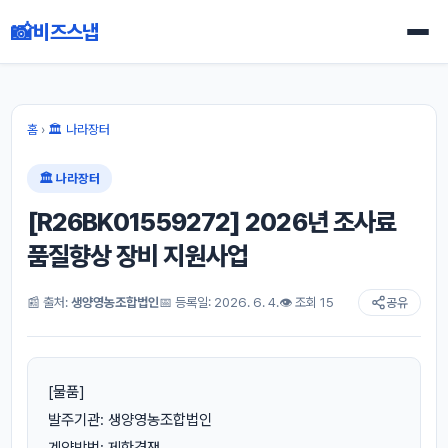
📸
비즈스냅
홈
›
🏛 나라장터
🏛 나라장터
[R26BK01559272] 2026년 조사료
품질향상 장비 지원사업
📰 출처:
생양영농조합법인
📅 등록일: 2026. 6. 4.
👁 조회 15
공유
[물품]
발주기관: 생양영농조합법인
계약방법: 제한경쟁