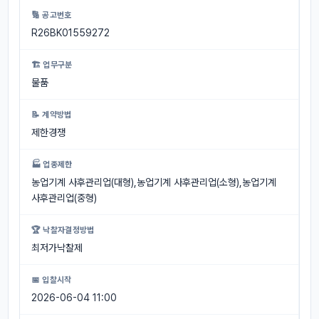
🔢 공고번호
R26BK01559272
🏗 업무구분
물품
📝 계약방법
제한경쟁
🏭 업종제한
농업기계 사후관리업(대형),농업기계 사후관리업(소형),농업기계
사후관리업(중형)
🏆 낙찰자결정방법
최저가낙찰제
📅 입찰시작
2026-06-04 11:00