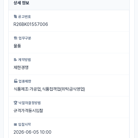
상세 정보
🔢 공고번호
R26BK01557006
🏗 업무구분
물품
📝 계약방법
제한경쟁
🏭 업종제한
식품제조·가공업,식품접객업(위탁급식영업)
🏆 낙찰자결정방법
규격가격동시입찰
📅 입찰시작
2026-06-05 10:00