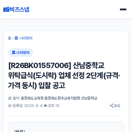
📸
비즈스냅
홈
›
🏛 나라장터
🏛 나라장터
[R26BK01557006] 산남중학교
위탁급식(도시락) 업체 선정 2단계(규격·
가격 동시) 입찰 공고
📰 출처:
충청북도교육청 충청북도청주교육지원청 산남중학교
📅 등록일: 2026. 6. 4.
👁 조회 15
공유
[물품]