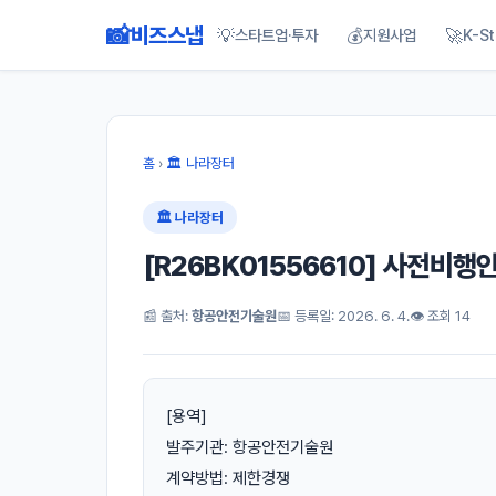
📸
비즈스냅
💡
💰
🚀
스타트업·투자
지원사업
K-St
홈
›
🏛 나라장터
🏛 나라장터
[R26BK01556610] 사전비
📰 출처:
항공안전기술원
📅 등록일: 2026. 6. 4.
👁 조회 14
[용역]
발주기관: 항공안전기술원
계약방법: 제한경쟁