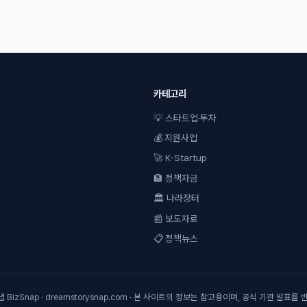
카테고리
💡 스타트업·투자
💰 지원사업
🚀 K-Startup
🏦 정책자금
🏛 나라장터
📰 보도자료
📋 정책뉴스
 BizSnap · dreamstorysnap.com · 본 사이트의 정보는 참고용이며, 공식 기관 발표