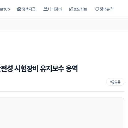
🏦
🏛
📰
📋
artup
정책자금
나라장터
보도자료
정책뉴스
행안전성 시험장비 유지보수 용역
공유