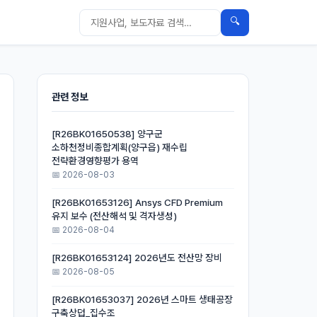
🔍
관련 정보
[R26BK01650538] 양구군
소하천정비종합계획(양구읍) 재수립
전략환경영향평가 용역
📅 2026-08-03
[R26BK01653126] Ansys CFD Premium
유지 보수 (전산해석 및 격자생성)
📅 2026-08-04
[R26BK01653124] 2026년도 전산망 장비
📅 2026-08-05
[R26BK01653037] 2026년 스마트 생태공장
구축상덥_집수조