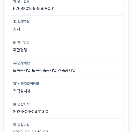
🔢 공고번호
R26BK01556590-001
🏗 업무구분
공사
📝 계약방법
제한경쟁
🏭 업종제한
토목공사업,토목건축공사업,건축공사업
🏆 낙찰자결정방법
적격심사제
📅 입찰시작
2026-06-04 11:00
⏰ 입찰마감