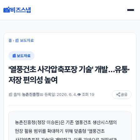
📸
비즈스냅
홈
›
📰 보도자료
📰 보도자료
'열풍건초 사각압축포장 기술' 개발…유통·
저장 편의성 높여
📰 출처:
농촌진흥청
📅 등록일: 2026. 6. 4.
👁 조회 19
공유
농촌진흥청(청장 이승돈)은 기존 열풍건초 생산시스템의
현장 활용 범위를 확대하기 위해 맞춤형 '열풍건초
사각압축포장 기술'을 개발하고, 이를 기반으로 저장성과