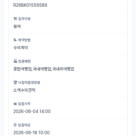
R26BK01559586
🏗 업무구분
용역
📝 계약방법
수의계약
🏭 업종제한
종합여행업,국내여행업,국내외여행업
🏆 낙찰자결정방법
소액수의견적
📅 입찰시작
2026-06-04 14:00
⏰ 입찰마감
2026-06-18 10:00