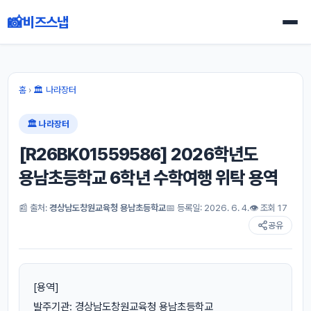
📸
비즈스냅
홈
›
🏛 나라장터
🏛 나라장터
[R26BK01559586] 2026학년도
용남초등학교 6학년 수학여행 위탁 용역
📰 출처:
경상남도창원교육청 용남초등학교
📅 등록일: 2026. 6. 4.
👁 조회 17
공유
[용역]
발주기관: 경상남도창원교육청 용남초등학교