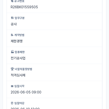
🔢 공고번호
R26BK01559505
🏗 업무구분
공사
📝 계약방법
제한경쟁
🏭 업종제한
전기공사업
🏆 낙찰자결정방법
적격심사제
📅 입찰시작
2026-06-05 09:00
⏰ 입찰마감