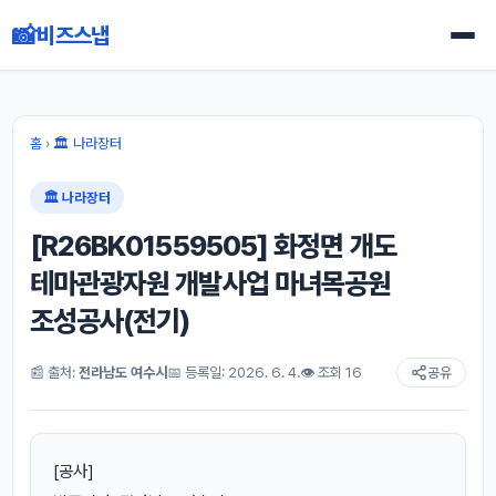
📸
비즈스냅
홈
›
🏛 나라장터
🏛 나라장터
[R26BK01559505] 화정면 개도
테마관광자원 개발사업 마녀목공원
조성공사(전기)
📰 출처:
전라남도 여수시
📅 등록일: 2026. 6. 4.
👁 조회 16
공유
[공사]