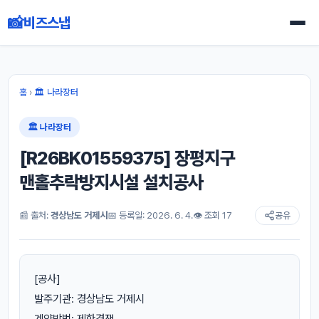
📸
비즈스냅
홈
›
🏛 나라장터
🏛 나라장터
[R26BK01559375] 장평지구
맨홀추락방지시설 설치공사
📰 출처:
경상남도 거제시
📅 등록일: 2026. 6. 4.
👁 조회 17
공유
[공사]
발주기관: 경상남도 거제시
계약방법: 제한경쟁