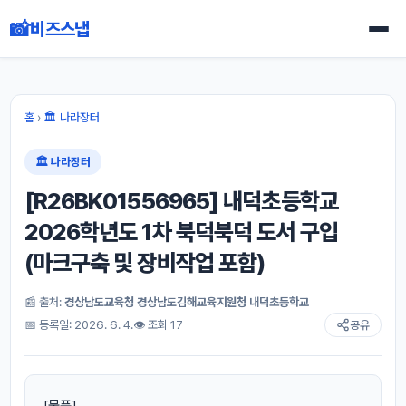
📸
비즈스냅
홈
›
🏛 나라장터
🏛 나라장터
[R26BK01556965] 내덕초등학교
2026학년도 1차 북덕북덕 도서 구입
(마크구축 및 장비작업 포함)
📰 출처:
경상남도교육청 경상남도김해교육지원청 내덕초등학교
📅 등록일: 2026. 6. 4.
👁 조회 17
공유
[물품]