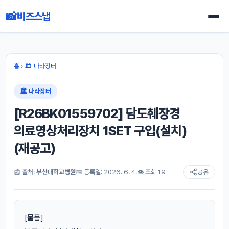
📸
비즈스냅
홈
›
🏛 나라장터
🏛 나라장터
[R26BK01559702] 담도췌장경
의료영상처리장치 1SET 구입(설치)
(재공고)
📰 출처:
부산대학교병원
📅 등록일: 2026. 6. 4.
👁 조회 19
공유
[물품]