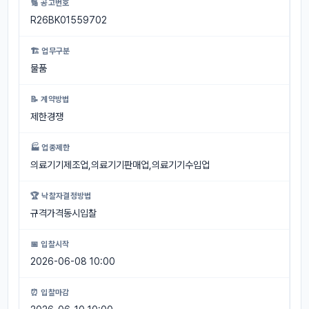
🔢 공고번호
R26BK01559702
🏗 업무구분
물품
📝 계약방법
제한경쟁
🏭 업종제한
의료기기제조업,의료기기판매업,의료기기수입업
🏆 낙찰자결정방법
규격가격동시입찰
📅 입찰시작
2026-06-08 10:00
⏰ 입찰마감