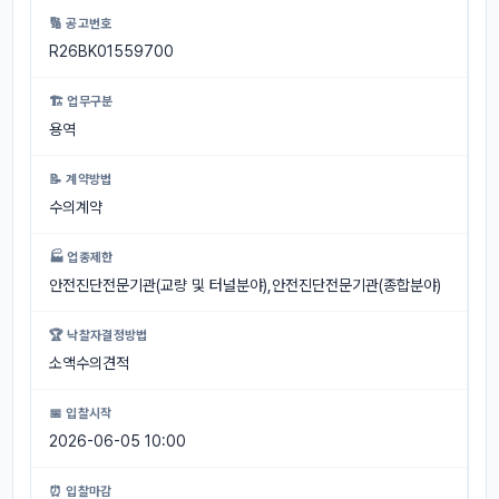
🔢 공고번호
R26BK01559700
🏗 업무구분
용역
📝 계약방법
수의계약
🏭 업종제한
안전진단전문기관(교량 및 터널분야),안전진단전문기관(종합분야)
🏆 낙찰자결정방법
소액수의견적
📅 입찰시작
2026-06-05 10:00
⏰ 입찰마감