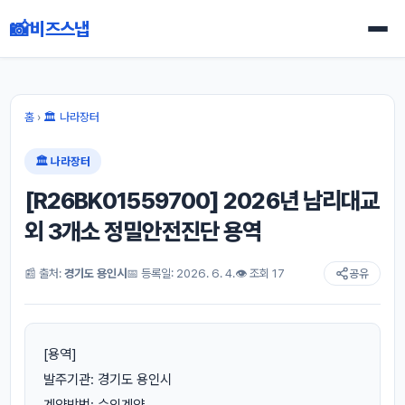
📸
비즈스냅
홈
›
🏛 나라장터
🏛 나라장터
[R26BK01559700] 2026년 남리대교
외 3개소 정밀안전진단 용역
📰 출처:
경기도 용인시
📅 등록일: 2026. 6. 4.
👁 조회 17
공유
[용역]
발주기관: 경기도 용인시
계약방법: 수의계약