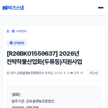
📸
비즈스냅
홈
›
🏛 나라장터
🏛 나라장터
[R26BK01559637] 2026년
전략작물산업화(두류등)지원사업
📰 출처:
군유골영농조합법인
📅 등록일: 2026. 6. 4.
👁 조회 14
공유
[물품]
발주기관: 군유골영농조합법인
계약방법: 제한경쟁