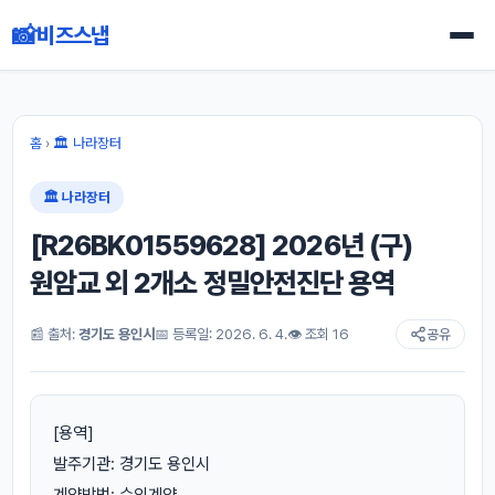
📸
비즈스냅
홈
›
🏛 나라장터
🏛 나라장터
[R26BK01559628] 2026년 (구)
원암교 외 2개소 정밀안전진단 용역
📰 출처:
경기도 용인시
📅 등록일: 2026. 6. 4.
👁 조회 16
공유
[용역]
발주기관: 경기도 용인시
계약방법: 수의계약