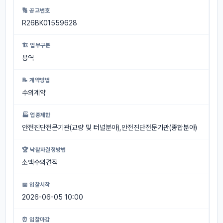
🔢 공고번호
R26BK01559628
🏗 업무구분
용역
📝 계약방법
수의계약
🏭 업종제한
안전진단전문기관(교량 및 터널분야),안전진단전문기관(종합분야)
🏆 낙찰자결정방법
소액수의견적
📅 입찰시작
2026-06-05 10:00
⏰ 입찰마감