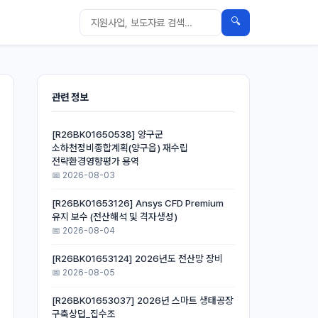
🔍
관련 정보
[R26BK01650538] 양구군
소하천정비종합계획(양구읍) 재수립
전략환경영향평가 용역
📅 2026-08-03
[R26BK01653126] Ansys CFD Premium
유지 보수 (전산해석 및 격자생성)
📅 2026-08-04
[R26BK01653124] 2026년도 전산망 장비
📅 2026-08-05
[R26BK01653037] 2026년 스마트 생태공장
구축상덥_집수조