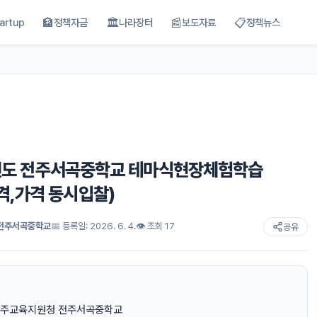
🏦
🏛
📰
📋
artup
정책자금
나라장터
보도자료
정책뉴스
26학년도 전주서곡중학교 테마식현장체험학습
격,가격 동시입찰)
전주서곡중학교
📅 등록일: 2026. 6. 4.
👁 조회 17
공유
전주교육지원청 전주서곡중학교