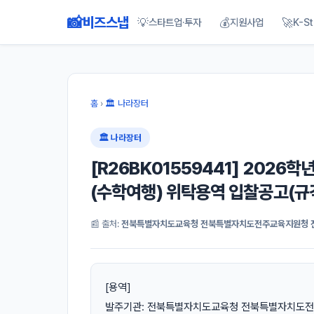
📸
비즈스냅
💡
💰
🚀
스타트업·투자
지원사업
K-St
홈
›
🏛 나라장터
🏛 나라장터
[R26BK01559441] 20
(수학여행) 위탁용역 입찰공고(규
📰 출처:
전북특별자치도교육청 전북특별자치도전주교육지원청 
[용역]
발주기관: 전북특별자치도교육청 전북특별자치도