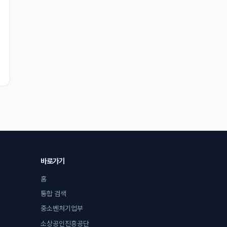
바로가기
홈
통합 검색
중소벤처기업부
소상공인진흥공단