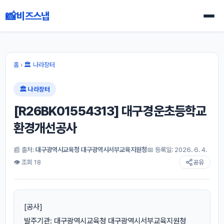
📸
비즈스냅
홈
›
🏛 나라장터
🏛 나라장터
[R26BK01554313] 대구경운초등학교
환경개선공사
📰 출처:
대구광역시교육청 대구광역시서부교육지원청
📅 등록일: 2026. 6. 4.
👁 조회 18
공유
[공사]
발주기관: 대구광역시교육청 대구광역시서부교육지원청