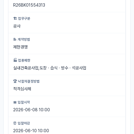
R26BK01554313
🏗 업무구분
공사
📝 계약방법
제한경쟁
🏭 업종제한
실내건축공사업,도장ㆍ습식ㆍ방수ㆍ석공사업
🏆 낙찰자결정방법
적격심사제
📅 입찰시작
2026-06-08 10:00
⏰ 입찰마감
2026-06-10 10:00