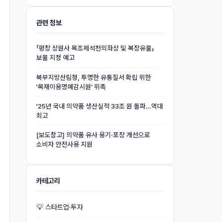
관련 정보
「평창 상원사 목조제석천의좌상 및 복장유물」
보물 지정 예고
북부지방산림청, 투명한 유통질서 확립 위한
'목재이용명예감시원' 위촉
'25년 국내 의약품 생산실적 33조 원 돌파…역대
최고
[보도참고] 의약품 유사 용기·포장 개선으로
소비자 안전사용 지원
카테고리
💡 스타트업·투자