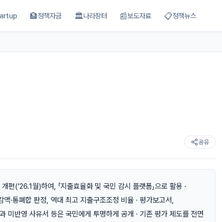
🏦
🏛
📰
📋
artup
정책자금
나라장터
보도자료
정책뉴스
공유
개편('26.1월)하여, 「지출효율화 및 국민 감시 플랫폼」으로 활용 ·
을 감액·통폐합 판정, 역대 최고 지출구조조정 비율 · 평가보고서,
 미반영 사유서 등은 국민에게 투명하게 공개 · 기존 평가 제도를 전면