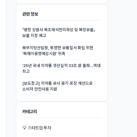
관련 정보
「평창 상원사 목조제석천의좌상 및 복장유물」
보물 지정 예고
북부지방산림청, 투명한 유통질서 확립 위한
'목재이용명예감시원' 위촉
'25년 국내 의약품 생산실적 33조 원 돌파…역대
최고
[보도참고] 의약품 유사 용기·포장 개선으로
소비자 안전사용 지원
카테고리
💡 스타트업·투자