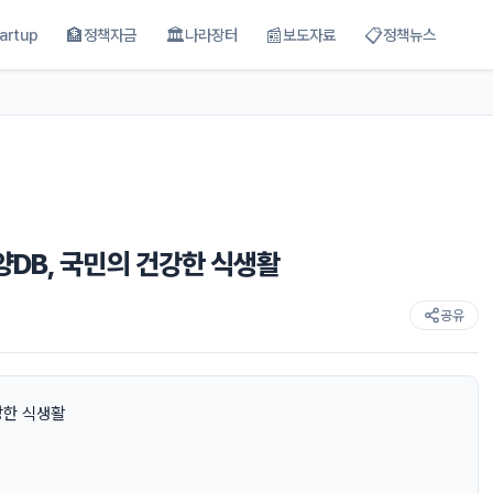
🏦
🏛
📰
📋
artup
정책자금
나라장터
보도자료
정책뉴스
양DB, 국민의 건강한 식생활
공유
강한 식생활