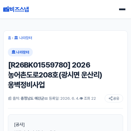
📸
비즈스냅
홈
›
🏛 나라장터
🏛 나라장터
[R26BK01559780] 2026
농어촌도로208호(광시면 운산리)
옹벽정비사업
📰 출처:
충청남도 예산군
📅 등록일: 2026. 6. 4.
👁 조회 22
공유
[공사]