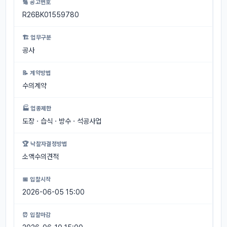
🔢 공고번호
R26BK01559780
🏗 업무구분
공사
📝 계약방법
수의계약
🏭 업종제한
도장ㆍ습식ㆍ방수ㆍ석공사업
🏆 낙찰자결정방법
소액수의견적
📅 입찰시작
2026-06-05 15:00
⏰ 입찰마감