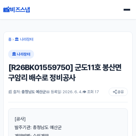
📸
비즈스냅
홈
›
🏛 나라장터
🏛 나라장터
[R26BK01559750] 군도11호 봉산면
구암리 배수로 정비공사
📰 출처:
충청남도 예산군
📅 등록일: 2026. 6. 4.
👁 조회 17
공유
[공사]
발주기관: 충청남도 예산군
계약방법: 수의계약