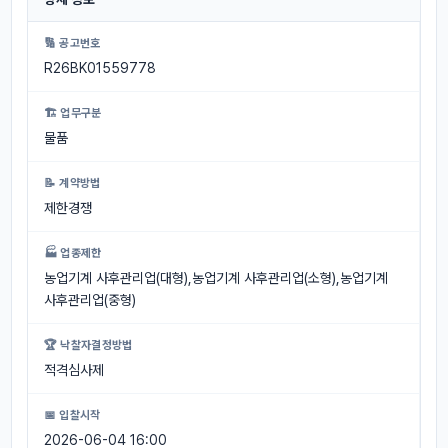
🔢 공고번호
R26BK01559778
🏗 업무구분
물품
📝 계약방법
제한경쟁
🏭 업종제한
농업기계 사후관리업(대형),농업기계 사후관리업(소형),농업기계
사후관리업(중형)
🏆 낙찰자결정방법
적격심사제
📅 입찰시작
2026-06-04 16:00