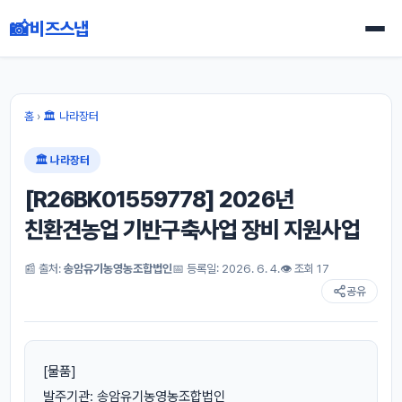
📸
비즈스냅
홈
›
🏛 나라장터
🏛 나라장터
[R26BK01559778] 2026년
친환견농업 기반구축사업 장비 지원사업
📰 출처:
송암유기농영농조합법인
📅 등록일: 2026. 6. 4.
👁 조회 17
공유
[물품]
발주기관: 송암유기농영농조합법인