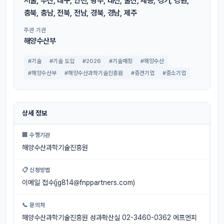
서울, 부산, 대구, 인천, 광주, 대전, 울산, 세종, 경기, 강원,
충북, 충남, 전북, 전남, 경북, 경남, 제주
주관 기관
해양수산부
#기술
#기술 도입
#2026
#기술매칭
#해양수산
#해양수산부
#해양수산과학기술진흥원
#중견기업
#중소기업
상세 정보
🏢 수행기관
해양수산과학기술진흥원
📋 신청방법
이메일 접수(
jg814@fnppartners.com
)
📞 문의처
해양수산과학기술진흥원 성과확산실 02-3460-0362 에프엔피