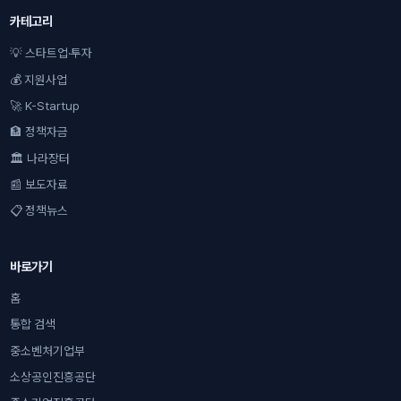
카테고리
💡 스타트업·투자
💰 지원사업
🚀 K-Startup
🏦 정책자금
🏛 나라장터
📰 보도자료
📋 정책뉴스
바로가기
홈
통합 검색
중소벤처기업부
소상공인진흥공단