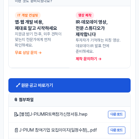
이런 것도 준비되셨나요?
IT 개발 컨설팅
영상 제작
앱·웹 개발 비용,
IR·데모데이 영상,
제대로 알고 시작하세요
전문 스튜디오가
지원금 받기 전·후, 외주 견적이
제작합니다
맞는지 전문가에게 먼저
투자자가 기억하는 피칭 영상.
확인하세요.
데모데이·IR 발표 전에
준비하세요.
무료 상담 문의 →
제작 문의하기 →
🔗 원문 공고 바로가기
📎 첨부파일
📝
【별첨】J-PIUMIR트랙참가신청서등.hwp
다운로드
📄
J-PIUM 참여기업 모집이미지(일정수정)_.pdf
다운로드