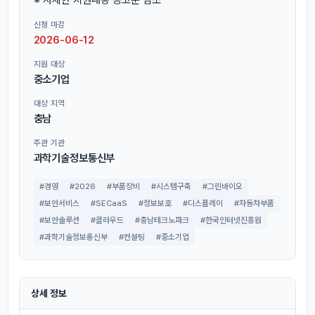
신청 마감
2026-06-12
지원 대상
중소기업
대상 지역
충남
주관 기관
과학기술정보통신부
#경영
#2026
#부품장비
#시스템구축
#그린바이오
#보안서비스
#SECaaS
#정보보호
#디스플레이
#자동차부품
#보안솔루션
#클라우드
#충남테크노파크
#한국인터넷진흥원
#과학기술정보통신부
#컨설팅
#중소기업
상세 정보