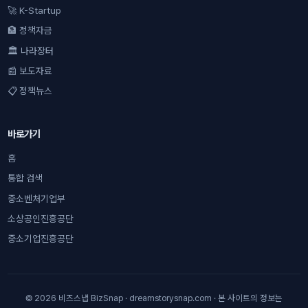
🚀 K-Startup
🏦 정책자금
🏛 나라장터
📰 보도자료
📋 정책뉴스
바로가기
홈
통합 검색
중소벤처기업부
소상공인진흥공단
중소기업진흥공단
© 2026 비즈스냅 BizSnap · dreamstorysnap.com · 본 사이트의 정보는