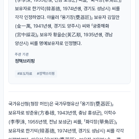
보유자로 한기덕(韓基德, 1974년생, 경기도 성남시) 씨를
각각 인정하였다. 아울러 「옹기장(甕器匠)」 보유자 김일만
(金一萬, 1941년생, 경기도 양주시) 씨와 「궁중채화
(宮中綵花)」 보유자 황을순(黃乙順, 1935년생, 경남
양산시) 씨를 명예보유자로 인정했다.
주관 기관
정책브리핑
#보도자료
#정책브리핑
국가유산청(청장 허민)은 국가무형유산 「옹기장(甕器匠)」
보유자로 방춘웅(方春雄, 1943년생, 충남 홍성군), 이학수
(李學洙, 1955년생, 전남 보성군) 씨를, 「화각장(華角匠)」
보유자로 한기덕(韓基德, 1974년생, 경기도 성남시) 씨를 각각