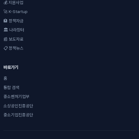
💰 지원사업
🚀 K-Startup
🏦 정책자금
🏛 나라장터
📰 보도자료
📋 정책뉴스
바로가기
홈
통합 검색
중소벤처기업부
소상공인진흥공단
중소기업진흥공단