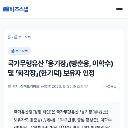
📸
비즈스냅
홈
›
📰 보도자료
📰 보도자료
국가무형유산 「옹기장」(방춘웅, 이학수)
및 「화각장」(한기덕) 보유자 인정
📰 출처:
정책브리핑
📅 등록일: 2026. 6. 30.
👁 조회 17
공유
국가유산청(청장 허민)은 국가무형유산 「옹기장(甕器匠)」
보유자로 방춘웅(方春雄, 1943년생, 충남 홍성군), 이학수
(李學洙, 1955년생, 전남 보성군) 씨를, 「화각장(華角匠)」