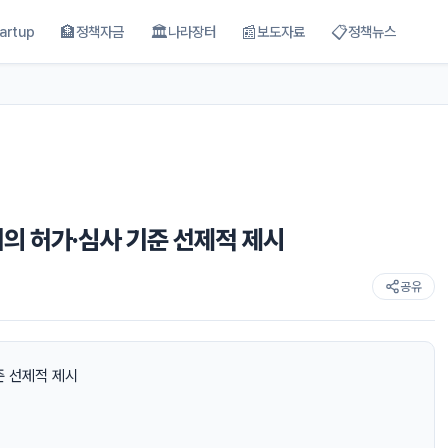
🏦
🏛
📰
📋
artup
정책자금
나라장터
보도자료
정책뉴스
의 허가·심사 기준 선제적 제시
공유
준 선제적 제시