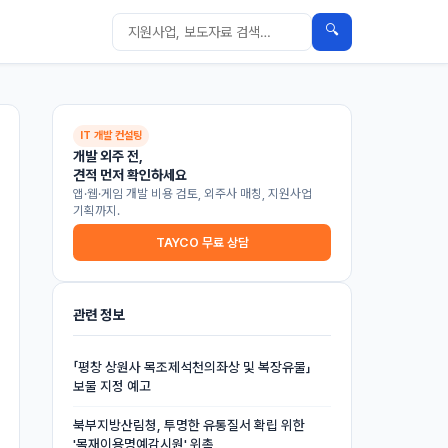
🔍
IT 개발 컨설팅
개발 외주 전,
견적 먼저 확인하세요
앱·웹·게임 개발 비용 검토, 외주사 매칭, 지원사업
기획까지.
TAYCO 무료 상담
관련 정보
「평창 상원사 목조제석천의좌상 및 복장유물」
보물 지정 예고
북부지방산림청, 투명한 유통질서 확립 위한
'목재이용명예감시원' 위촉