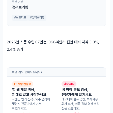
주관 기관
정책브리핑
#보도자료
#정책브리핑
2025년 식품 수입 87만건, 366억달러 전년 대비 각각 3.3%,
2.4% 증가
이런 것도 준비되셨나요?
IT 개발 컨설팅
영상 제작
앱·웹 개발 비용,
IR 피칭·홍보 영상,
제대로 알고 시작하세요
전문가에게 맡기세요
지원금 받기 전·후, 외주 견적이
데모데이 발표 영상, 투자자용
맞는지 전문가에게 먼저
회사 소개, 제품 홍보 영상 제작
확인하세요.
전문 스튜디오.