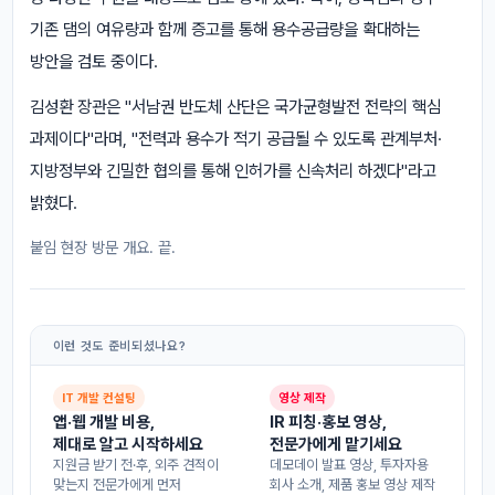
기존 댐의 여유량과 함께 증고를 통해 용수공급량을 확대하는
방안을 검토 중이다.
김성환 장관은 "서남권 반도체 산단은 국가균형발전 전략의 핵심
과제이다"라며, "전력과 용수가 적기 공급될 수 있도록 관계부처·
지방정부와 긴밀한 협의를 통해 인허가를 신속처리 하겠다"라고
밝혔다.
붙임 현장 방문 개요. 끝.
이런 것도 준비되셨나요?
IT 개발 컨설팅
영상 제작
앱·웹 개발 비용,
IR 피칭·홍보 영상,
제대로 알고 시작하세요
전문가에게 맡기세요
지원금 받기 전·후, 외주 견적이
데모데이 발표 영상, 투자자용
맞는지 전문가에게 먼저
회사 소개, 제품 홍보 영상 제작