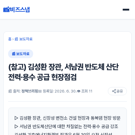
📸
비즈스냅
홈
›
📰 보도자료
📰 보도자료
(참고) 김성환 장관, 서남권 반도체 산단
전력·용수 공급 현장점검
📰 출처:
정책브리핑
📅 등록일: 2026. 6. 30.
👁 조회 11
공유
▷ 김성환 장관, 신장성 변전소 건설 현장과 동복댐 현장 방문
▷ 서남권 반도체산단에 대한 차질없는 전력·용수 공급 강조
김성환 기후에너지환경부 장관은 6월 30일 오전 신장성