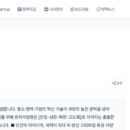
🏦
🏛
📰
📋
artup
정책자금
나라장터
보도자료
정책뉴스
공유
원합니다. 중소·벤처 기업의 혁신 기술이 국방의 높은 문턱을 넘어
이를 위해 방위사업청은 [진입-성장-확장-고도화]로 이어지는 촘촘한
다. ■ 민간의 아이디어, 국력이 되다 'K-방산 스타트업 육성 사업'