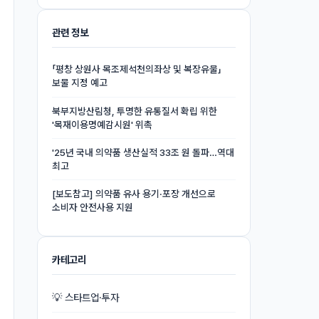
관련 정보
「평창 상원사 목조제석천의좌상 및 복장유물」
보물 지정 예고
북부지방산림청, 투명한 유통질서 확립 위한
'목재이용명예감시원' 위촉
'25년 국내 의약품 생산실적 33조 원 돌파…역대
최고
[보도참고] 의약품 유사 용기·포장 개선으로
소비자 안전사용 지원
카테고리
💡 스타트업·투자