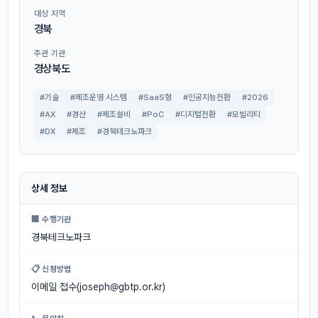
대상 지역
경북
주관 기관
경상북도
#기술
#제조운영 시스템
#SaaS형
#인공지능전환
#2026
#AX
#경산
#제조설비
#PoC
#디지털전환
#모빌리티
#DX
#제조
#경북테크노파크
상세 정보
🏢 수행기관
경북테크노파크
📋 신청방법
이메일 접수(
joseph@gbtp.or.kr
)