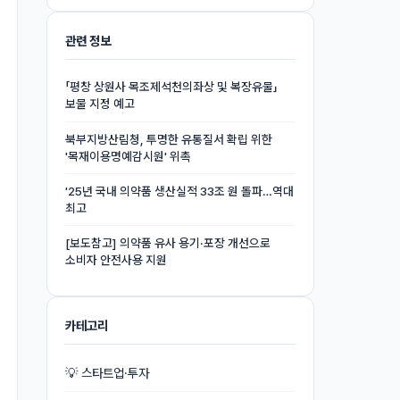
관련 정보
「평창 상원사 목조제석천의좌상 및 복장유물」
보물 지정 예고
북부지방산림청, 투명한 유통질서 확립 위한
'목재이용명예감시원' 위촉
'25년 국내 의약품 생산실적 33조 원 돌파…역대
최고
[보도참고] 의약품 유사 용기·포장 개선으로
소비자 안전사용 지원
카테고리
💡 스타트업·투자