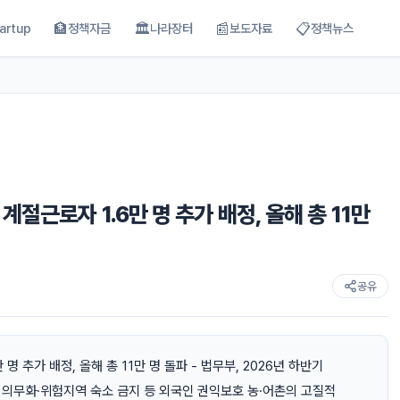
🏦
🏛
📰
📋
artup
정책자금
나라장터
보도자료
정책뉴스
절근로자 1.6만 명 추가 배정, 올해 총 11만
공유
 추가 배정, 올해 총 11만 명 돌파 - 법무부, 2026년 하반기
용 의무화·위험지역 숙소 금지 등 외국인 권익보호 농·어촌의 고질적