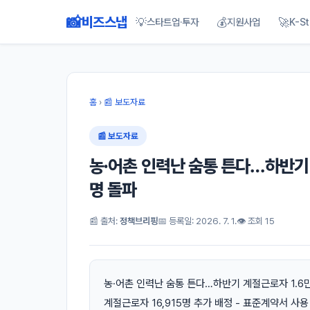
📸
비즈스냅
💡
💰
🚀
스타트업·투자
지원사업
K-St
홈
›
📰 보도자료
📰 보도자료
농·어촌 인력난 숨통 튼다…하반기 계
명 돌파
📰 출처:
정책브리핑
📅 등록일: 2026. 7. 1.
👁 조회 15
농·어촌 인력난 숨통 튼다…하반기 계절근로자 1.6만 명
계절근로자 16,915명 추가 배정 - 표준계약서 사