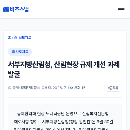
📸
비즈스냅
홈
›
📰 보도자료
📰 보도자료
서부지방산림청, 산림현장 규제 개선 과제
발굴
📰 출처:
정책브리핑
📅 등록일: 2026. 7. 1.
👁 조회 15
공유
- 규제합리화 현장 모니터링단 운영으로 산림복지전문업
애로사항 청취 - 서부지방산림청(청장 김인천)은 6월 30일
정읍국유림관리소 회의실에서 지방청, 정읍국유림관리소,