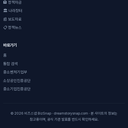
🏦 정책자금
🏛 나라장터
📰 보도자료
📋 정책뉴스
바로가기
홈
통합 검색
중소벤처기업부
소상공인진흥공단
중소기업진흥공단
© 2026 비즈스냅 BizSnap · dreamstorysnap.com · 본 사이트의 정보는
참고용이며, 공식 기관 발표를 반드시 확인하세요.