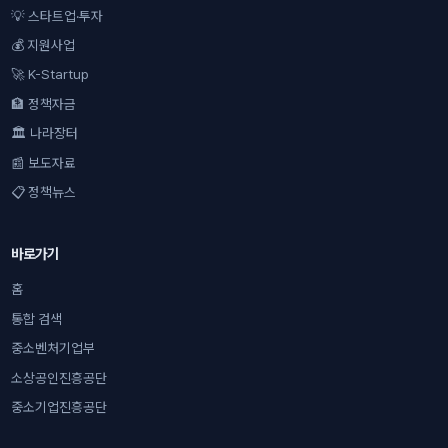
💡 스타트업·투자
💰 지원사업
🚀 K-Startup
🏦 정책자금
🏛 나라장터
📰 보도자료
📋 정책뉴스
바로가기
홈
통합 검색
중소벤처기업부
소상공인진흥공단
중소기업진흥공단