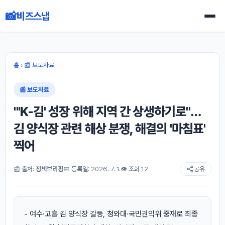
📸
비즈스냅
홈
›
📰 보도자료
📰 보도자료
"'K-김' 성장 위해 지역 간 상생하기로"…
김 양식장 관련 해상 분쟁, 해결의 '마침표'
찍어
📰 출처:
정책브리핑
📅 등록일: 2026. 7. 1.
👁 조회 12
공유
- 여수·고흥 김 양식장 갈등, 청와대·국민권익위 중재로 최종