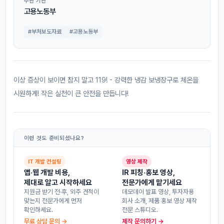
주관 기관
고용노동부
#부처보도자료
#고용노동부
이상 증상이 보이면 참지 말고 119! - 강력한 냉감 보냉장구로 체온을
시원하게! 작은 실천이 큰 안전을 만듭니다!
이런 것도 준비되셨나요?
IT 개발 컨설팅
영상 제작
앱·웹 개발 비용,
IR 피칭·홍보 영상,
제대로 알고 시작하세요
전문가에게 맡기세요
지원금 받기 전·후, 외주 견적이
데모데이 발표 영상, 투자자용
맞는지 전문가에게 먼저
회사 소개, 제품 홍보 영상 제작
확인하세요.
전문 스튜디오.
무료 상담 문의 →
제작 문의하기 →