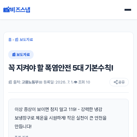
📸
비즈스냅
홈
›
📰 보도자료
📰 보도자료
꼭 지켜야 할 폭염안전 5대 기본수칙!
📰 출처:
고용노동부
📅 등록일: 2026. 7. 1.
👁 조회 10
공유
이상 증상이 보이면 참지 말고 119! - 강력한 냉감
보냉장구로 체온을 시원하게! 작은 실천이 큰 안전을
만듭니다!