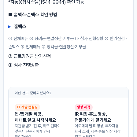
*자동응답시스템(1544-9944) 확인 가능
■ 홈택스·손택스 확인 방법
홈택스
① 전체메뉴 ② 장려금·연말정산·기부금 ③ 심사 진행상황 ④ 반기신청 ·
손택스 ① 전체메뉴 ② 장려금·연말정산·기부금
③ 근로장려금 반기신청
④ 심사 진행상황
이런 것도 준비되셨나요?
IT 개발 컨설팅
영상 제작
앱·웹 개발 비용,
IR 피칭·홍보 영상,
제대로 알고 시작하세요
전문가에게 맡기세요
지원금 받기 전·후, 외주 견적이
데모데이 발표 영상, 투자자용
맞는지 전문가에게 먼저
회사 소개, 제품 홍보 영상 제작
확인하세요.
전문 스튜디오.