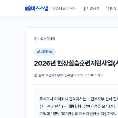
📸
비즈스냅
💡
💰
🚀
스타트업·투자
지원사업
K-St
홈
›
💰 지원사업
💰 지원사업
2026년 현장실습훈련지원사업(
📰 출처:
보건복지부
📅 등록일: 2026. 7. 1.
👁 조회 7
주식회사 아이피시 관악지사는 보건복지부 산하 한
(시니어인턴십) 세대통합형」 참여기업을 모집합니다
기업에 1인당 300만원의 채용지원금을 지원하오니