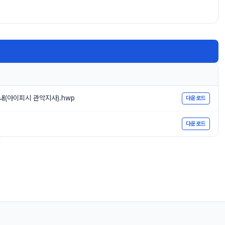
내(아이피시 관악지사).hwp
다운로드
다운로드
.